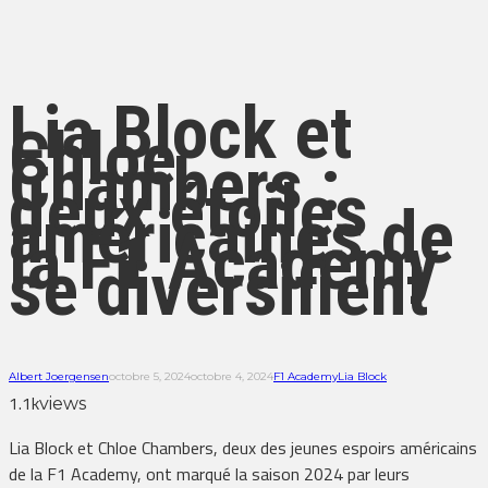
Lia Block et
Chloe
Chambers :
deux étoiles
américaines de
la F1 Academy
se diversifient
Albert Joergensen
octobre 5, 2024
octobre 4, 2024
F1 Academy
Lia Block
1.1k
views
Lia Block et Chloe Chambers, deux des jeunes espoirs américains
de la F1 Academy, ont marqué la saison 2024 par leurs