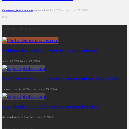
Coureur_Automobile
septembre 13, 2025
septembre 13, 2025
854
articles aléatoires
Problèmes de visibilité pour Piastri lors des essais libres 2
août 23, 2024
août 23, 2024
Max Verstappen domine les qualifications au grand prix du Qatar 2024
novembre 30, 2024
novembre 30, 2024
Lewis Hamilton et les défis créés par son style de pilotage
décembre 4, 2024
décembre 3, 2024
derniers articles