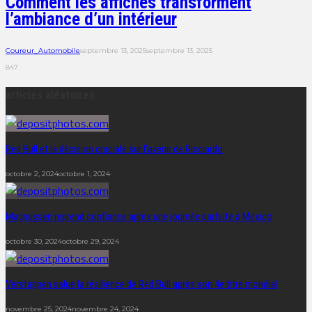
Comment les affiches transforment
l’ambiance d’un intérieur
Coureur_Automobile
septembre 13, 2025
septembre 13, 2025
847
articles aléatoires
Red Bull et la décision cruciale sur l’avenir de Ricciardo
octobre 2, 2024
octobre 1, 2024
Magnussen reprend confiance après une journée parfaite à Mexico
octobre 30, 2024
octobre 29, 2024
Verstappen salue la résilience de Red Bull après son 4e titre mondial
novembre 25, 2024
novembre 24, 2024