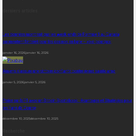
derniers articles
Les données montrent que les week-ends de Formule 1 au Canada
augmentent l’intérêt pour les casinos en ligne – voici pourquoi
janvier 16, 2026
janvier 16, 2026
Amiens s’assure une victoire confiante contre reims sainte anne
janvier 5, 2026
janvier 5, 2026
Parier sur la F1 avec un Bitcoin Sportsbook : Avantages et Stratégies pour
les Fans de Course
décembre 10, 2025
décembre 10, 2025
Recherche