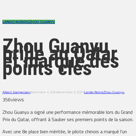
LANDO NORRIS
ZHOU GUANYU
Zhou Guanyu
brille au Qatar
et marque des
points clés
Albert Joergensen
décembre 4, 2024
décembre 3, 2024
Lando Norris
Zhou Guanyu
356
views
Zhou Guanyu a signé une performance mémorable lors du Grand
Prix du Qatar, offrant à Sauber ses premiers points de la saison.
Avec une 8e place bien méritée, le pilote chinois a marqué l’un