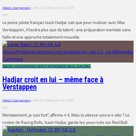
Albert Joergensen
juillet 23, 2025
juillet 22, 2025
270
Le jeune pilote français Isack Hadjar sait que pour rivaliser avec Max
Verstappen, il faudra plus que du talent : une préparation mentale sans
faille et une approche totalement nouvelle.
ISACK HADJAR
MAX VERSTAPPEN
RED BULL RACING
Hadjar croit en lui – même face à
Verstappen
Albert Joergensen
juillet 23, 2025
juillet 22, 2025
254
Mentalement, je suis fort", affirme-t-il. Mais la vitesse suivra-t-elle ? Le
rookie de Racing Bulls, Isack Hadjar, garde les yeux rivés sur Red Bull.