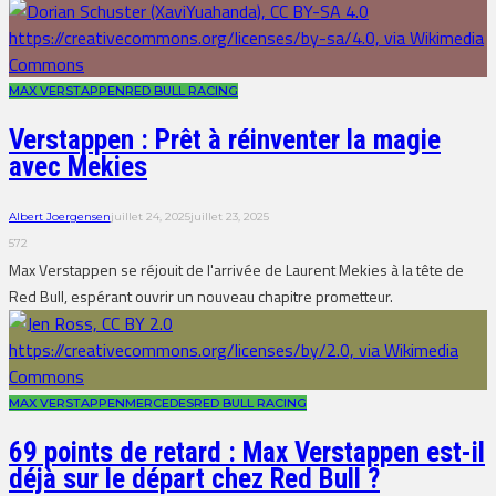
MAX VERSTAPPEN
RED BULL RACING
Verstappen : Prêt à réinventer la magie
avec Mekies
Albert Joergensen
juillet 24, 2025
juillet 23, 2025
572
Max Verstappen se réjouit de l'arrivée de Laurent Mekies à la tête de
Red Bull, espérant ouvrir un nouveau chapitre prometteur.
MAX VERSTAPPEN
MERCEDES
RED BULL RACING
69 points de retard : Max Verstappen est-il
déjà sur le départ chez Red Bull ?