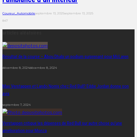
Coureur_Automobile
septembre 13, 2025
septembre 13, 2025
847
articles aléatoires
Résultat de la course – Abou Dhabi un podium surprenant pour McLaren
décembre 8, 2024
décembre 8, 2024
Max Verstappen et Lando Norris chez Red Bull? Eddie Jordan donne son
avis
septembre 7, 2024
Verstappen critique les dépenses de Red Bull sur autre chose qu’une
amélioration pour Monza