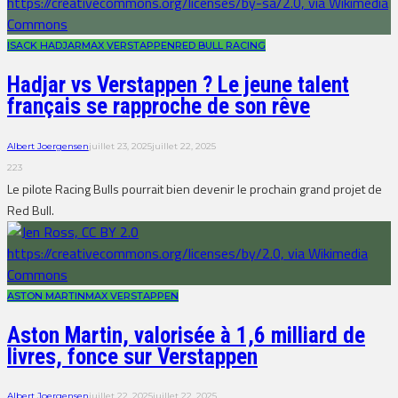
ISACK HADJAR
MAX VERSTAPPEN
RED BULL RACING
Hadjar vs Verstappen ? Le jeune talent
français se rapproche de son rêve
Albert Joergensen
juillet 23, 2025
juillet 22, 2025
223
Le pilote Racing Bulls pourrait bien devenir le prochain grand projet de
Red Bull.
ASTON MARTIN
MAX VERSTAPPEN
Aston Martin, valorisée à 1,6 milliard de
livres, fonce sur Verstappen
Albert Joergensen
juillet 22, 2025
juillet 22, 2025