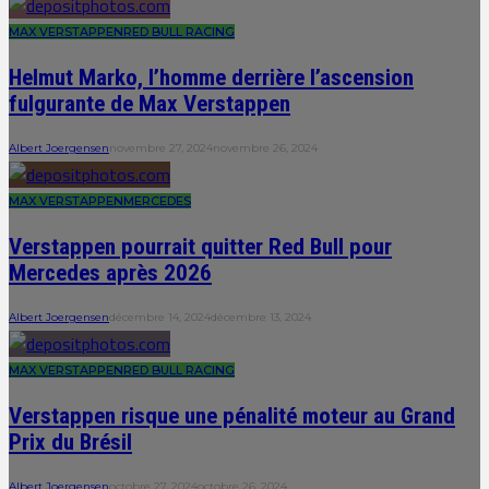
MAX VERSTAPPEN
RED BULL RACING
Helmut Marko, l’homme derrière l’ascension
fulgurante de Max Verstappen
Albert Joergensen
novembre 27, 2024
novembre 26, 2024
MAX VERSTAPPEN
MERCEDES
Verstappen pourrait quitter Red Bull pour
Mercedes après 2026
Albert Joergensen
décembre 14, 2024
décembre 13, 2024
MAX VERSTAPPEN
RED BULL RACING
Verstappen risque une pénalité moteur au Grand
Prix du Brésil
Albert Joergensen
octobre 27, 2024
octobre 26, 2024