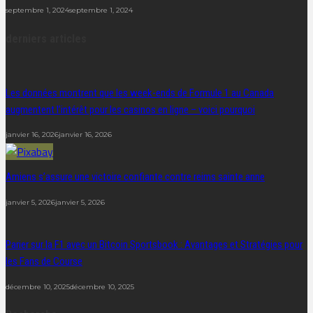
septembre 1, 2024
septembre 1, 2024
derniers articles
Les données montrent que les week-ends de Formule 1 au Canada
augmentent l’intérêt pour les casinos en ligne – voici pourquoi
janvier 16, 2026
janvier 16, 2026
Amiens s’assure une victoire confiante contre reims sainte anne
janvier 5, 2026
janvier 5, 2026
Parier sur la F1 avec un Bitcoin Sportsbook : Avantages et Stratégies pour
les Fans de Course
décembre 10, 2025
décembre 10, 2025