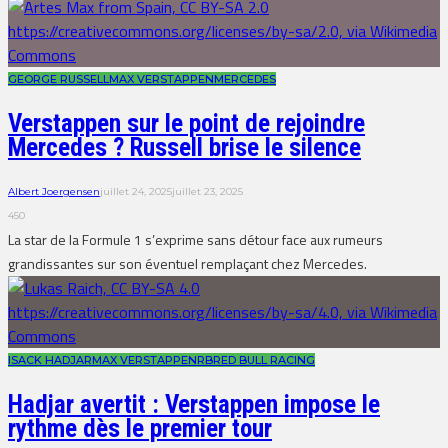
GEORGE RUSSELL
MAX VERSTAPPEN
MERCEDES
Verstappen sur le point de rejoindre
Mercedes ? Russell brise le silence
Albert Joergensen
juillet 24, 2025
juillet 23, 2025
450
La star de la Formule 1 s’exprime sans détour face aux rumeurs
grandissantes sur son éventuel remplaçant chez Mercedes.
ISACK HADJAR
MAX VERSTAPPEN
RB
RED BULL RACING
Hadjar avertit : Verstappen impose le
rythme dès le premier tour