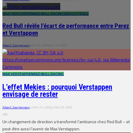
MAX VERSTAPPEN
RED BULL RACING
SERGIO PÉREZ
Red Bull révèle l’écart de performance entre Perez
et Verstappen
Albert Joergensen
août 11, 2024
août 11, 2024
MAX VERSTAPPEN
RED BULL RACING
L’effet Mekies : pourquoi Verstappen
envisage de rester
Albert Joergensen
juillet 24, 2025
juillet 23, 2025
493
Un changement de direction a transformé l'ambiance chez Red Bull – et
peut-être aussi l'avenir de Max Verstappen.