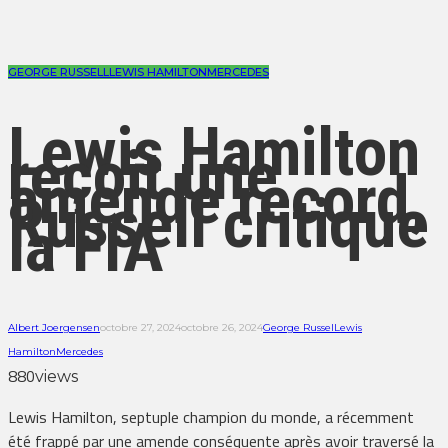
GEORGE RUSSELL
LEWIS HAMILTON
MERCEDES
Lewis Hamilton
reçoit une
amende record,
Russell critique
la FIA
Albert Joergensen
octobre 27, 2024
octobre 26, 2024
George Russel
Lewis
Hamilton
Mercedes
880
views
Lewis Hamilton, septuple champion du monde, a récemment
été frappé par une amende conséquente après avoir traversé la