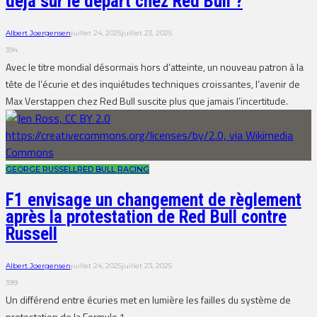
déjà sur le départ chez Red Bull ?
Albert Joergensen
juillet 24, 2025
juillet 23, 2025
394
Avec le titre mondial désormais hors d’atteinte, un nouveau patron à la
tête de l’écurie et des inquiétudes techniques croissantes, l’avenir de
Max Verstappen chez Red Bull suscite plus que jamais l’incertitude.
GEORGE RUSSELL
RED BULL RACING
F1 envisage un changement de règlement
après la protestation de Red Bull contre
Russell
Albert Joergensen
juillet 24, 2025
juillet 23, 2025
399
Un différend entre écuries met en lumière les failles du système de
protestation de la Formule 1.