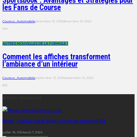
Sportsbook : Avantages et Stratégies pour
les Fans de Course
Coureur_Automobile
décembre 10, 2025
décembre 10, 2025
454
AUTRES NOUVELLES DE LA FORMULE 1
Comment les affiches transforment
l’ambiance d’un intérieur
Coureur_Automobile
septembre 13, 2025
septembre 13, 2025
853
articles aléatoires
Révélé : Pourquoi Adrian Newey a choisi de quitter Red Bull
juillet 18, 2024
août 7, 2024